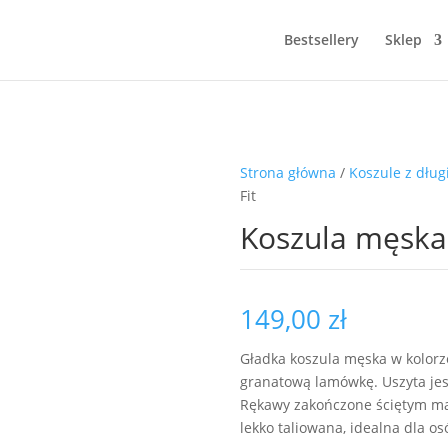
Bestsellery
Sklep
Strona główna
/
Koszule z dłu
Fit
Koszula męska 
149,00
zł
Gładka koszula męska w kolor
granatową lamówkę. Uszyta jest
Rękawy zakończone ściętym ma
lekko taliowana, idealna dla os