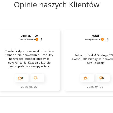
Opinie naszych Klientów
Slim
Fit
ZBIGNIEW
Rafał
zweryfikowano
zweryfikowano
Trwałe i odporne na uszkodzenia w
transporcie opakowanie. Produkty
Pełna profeska! Obsługa TO
najwyższej jakości, przesyłka
Jakość TOP! Przesyłka/opako
szybka i tania. Każdemu kto się
TOP! Polecam
waha, polecam zakupy w tym
sklepie. Jest świetny, naprawdę.
0
0
0
0
2026-05-27
2026-04-20