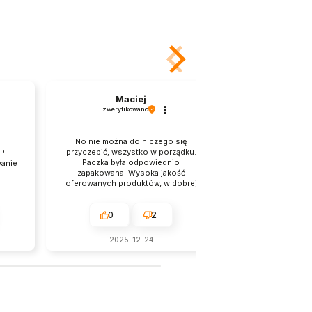
Maciej
Ra
zweryfikowano
zweryfi
No nie można do niczego się
Przesyłka jest 
przyczepić, wszystko w porządku.
P!
zabezpieczona
Paczka była odpowiednio
wanie
kontakt i bardzo
zapakowana. Wysoka jakość
obs
oferowanych produktów, w dobrej
cenie i z ekspresową dostawą.
0
2
0
2025-12-24
2025