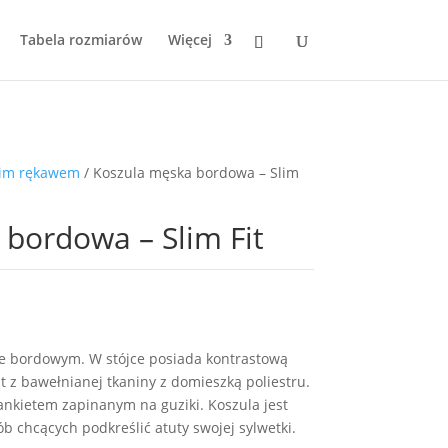
Tabela rozmiarów
Więcej
gim rękawem
/ Koszula męska bordowa – Slim
bordowa – Slim Fit
ze bordowym. W stójce posiada kontrastową
 z bawełnianej tkaniny z domieszką poliestru.
nkietem zapinanym na guziki. Koszula jest
ób chcących podkreślić atuty swojej sylwetki.