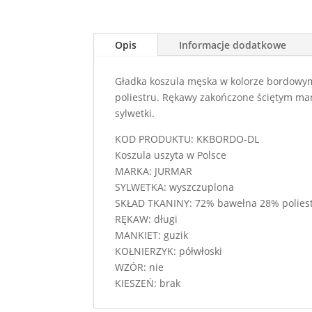
Opis
Informacje dodatkowe
Gładka koszula męska w kolorze bordowym
poliestru. Rękawy zakończone ściętym mank
sylwetki.
KOD PRODUKTU: KKBORDO-DL
Koszula uszyta w Polsce
MARKA: JURMAR
SYLWETKA: wyszczuplona
SKŁAD TKANINY: 72% bawełna 28% polies
RĘKAW: długi
MANKIET: guzik
KOŁNIERZYK: półwłoski
WZÓR: nie
KIESZEŃ: brak