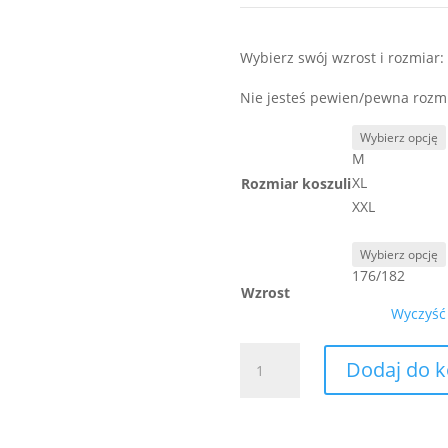
Wybierz swój wzrost i rozmiar:
Nie jesteś pewien/pewna roz
M
XL
Rozmiar koszuli
XXL
176/182
Wzrost
Wyczyść
ilość
Dodaj do 
Koszula
męska
bordowa
-