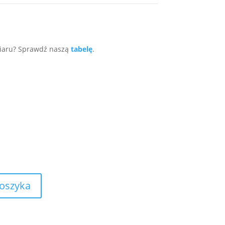
miaru? Sprawdź naszą
tabelę
.
koszyka