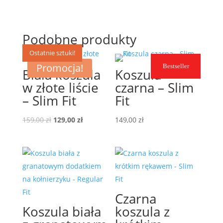
Podobne produkty
Ostatnie sztuki!
Promocja!
Bestseller
Biała koszula
Koszula
w złote liście
czarna – Slim
– Slim Fit
Fit
Pierwotna
Aktualna
159,00
zł
129,00
zł
149,00
zł
cena
cena
wynosiła:
wynosi:
159,00 zł.
129,00 zł.
Czarna
Koszula biała
koszula z