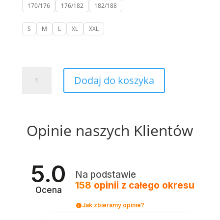
170/176
176/182
182/188
S
M
L
XL
XXL
ilość
Dodaj do koszyka
Koszula
biała
z
granatowym
Opinie naszych Klientów
dodatkiem
na
kołnierzyku
-
5.0
Na podstawie
Slim
158
opinii
z całego okresu
Fit
Ocena
Jak zbieramy opinie?