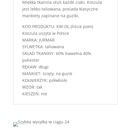
Miękka tkanina otuli każde ciało. Koszula
jest lekko taliowana, posiada klasyczne
mankiety zapinane na guziki.
KOD PRODUKTU: KW-DL-(liście pom)
Koszula uszyta w Polsce
MARKA: JURMAR
SYLWETKA: taliowana
SKŁAD TKANINY: 60% bawełna 40%
poliester
RĘKAW: długi
MANKIET: ścięty, na guzik
KOŁNIERZYK: półwłoski
WZÓR: tak
KIESZEŃ: nie