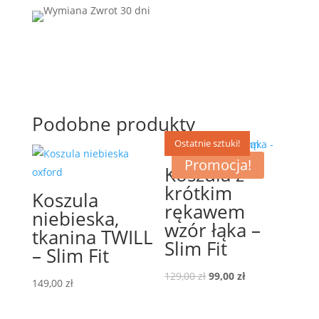
Podobne produkty
Ostatnie sztuki!
Promocja!
Koszula z
krótkim
Koszula
rękawem
niebieska,
wzór łąka –
tkanina TWILL
Slim Fit
– Slim Fit
Pierwotna
Aktualna
129,00
zł
99,00
zł
149,00
zł
cena
cena
wynosiła:
wynosi: