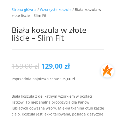
Strona główna
/
Wzorzyste koszule
/ Biała koszula w
złote liście – Slim Fit
Biała koszula w złote
liście – Slim Fit
Pierwotna
Aktualna
159,00
zł
129,00
zł
cena
cena
wynosiła:
wynosi:
Poprzednia najniższa cena:
129,00
zł
.
159,00 zł.
129,00 zł.
Biała koszula z delikatnym wzorkiem w postaci
listków. To niebanalna propozycja dla Panów
lubiących odważne wzory. Miękka tkanina otuli każde
ciało. Koszula jest lekko taliowana, posiada klasyczne