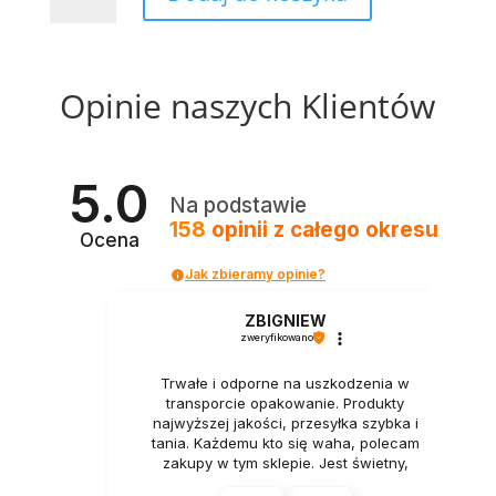
koszula
w
złote
Opinie naszych Klientów
liście
-
Slim
Fit
5.0
Na podstawie
158
opinii
z całego okresu
Ocena
Jak zbieramy opinie?
ZBIGNIEW
zweryfikowano
Trwałe i odporne na uszkodzenia w
transporcie opakowanie. Produkty
najwyższej jakości, przesyłka szybka i
tania. Każdemu kto się waha, polecam
zakupy w tym sklepie. Jest świetny,
naprawdę.