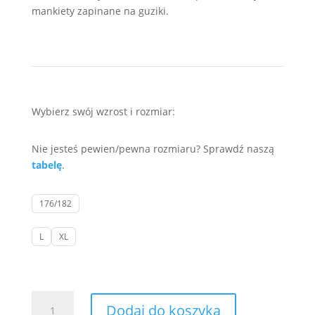
mankiety zapinane na guziki.
Wybierz swój wzrost i rozmiar:
Nie jesteś pewien/pewna rozmiaru? Sprawdź naszą
tabelę
.
176/182
L
XL
ilość
Dodaj do koszyka
Biała