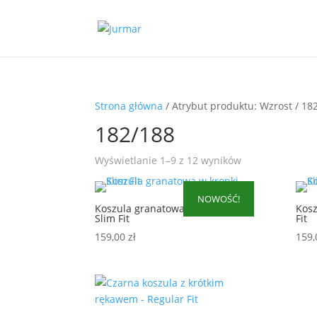
Strona główna
/ Atrybut produktu: Wzrost / 18
182/188
Posortowane
Wyświetlanie 1–9 z 12 wyników
według
najnowszych
NOWOŚĆ!
Koszula granatowa w kropki –
Kosz
Slim Fit
Fit
159,00
zł
159