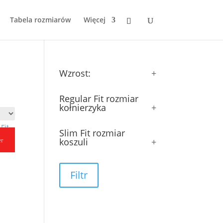
Tabela rozmiarów
Więcej
Wzrost:
+
Regular Fit rozmiar
kołnierzyka
+
Slim Fit rozmiar
koszuli
+
er
t
Filtr