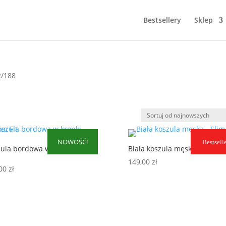
Bestsellery
Sklep
2/188
NOWOŚĆ!
Bestsell
ula bordowa w kropki – Slim
Biała koszula męska – Slim Fi
149,00
zł
,00
zł