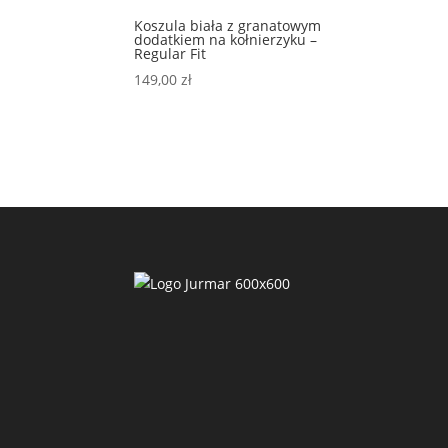
Koszula biała z granatowym
dodatkiem na kołnierzyku –
Regular Fit
149,00
zł