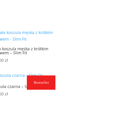
a koszula męska z krótkim
wem – Slim Fit
,00
zł
Bestseller
ula czarna – Slim Fit
,00
zł