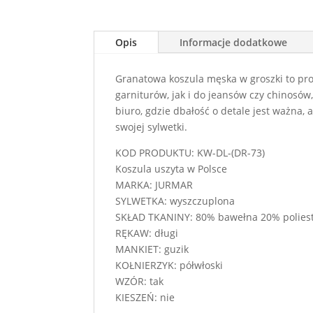
Opis
Informacje dodatkowe
Granatowa koszula męska w groszki to pro
garniturów, jak i do jeansów czy chinosów
biuro, gdzie dbałość o detale jest ważna, 
swojej sylwetki.
KOD PRODUKTU: KW-DL-(DR-73)
Koszula uszyta w Polsce
MARKA: JURMAR
SYLWETKA: wyszczuplona
SKŁAD TKANINY: 80% bawełna 20% polies
RĘKAW: długi
MANKIET: guzik
KOŁNIERZYK: półwłoski
WZÓR: tak
KIESZEŃ: nie