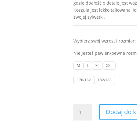
gdzie dbałość o detale jest wa
Koszula jest lekko taliowana, i
swojej sylwetki.
Wybierz swój wzrost i rozmiar:
Nie jesteś pewien/pewna roz
M
L
XL
XXL
176/182
182/188
ilość
Dodaj do 
Koszula
granatowa
w
kropki