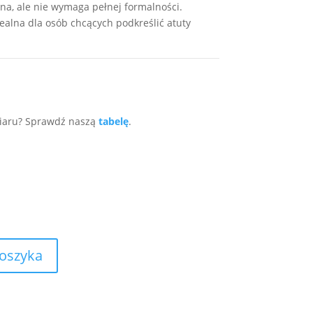
żna, ale nie wymaga pełnej formalności.
dealna dla osób chcących podkreślić atuty
miaru? Sprawdź naszą
tabelę
.
koszyka