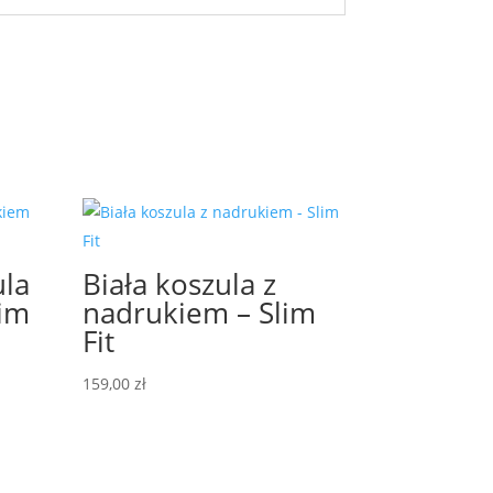
ula
Biała koszula z
lim
nadrukiem – Slim
Fit
159,00
zł