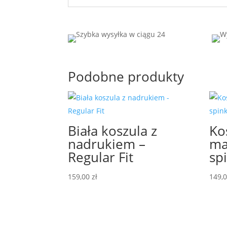
Podobne produkty
Biała koszula z
Ko
nadrukiem –
ma
Regular Fit
sp
159,00
zł
149,