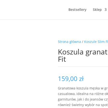
Bestsellery
Sklep
Strona główna
/
Koszule Slim Fi
NOWOŚĆ!
Koszula granat
Fit
159,00
zł
Granatowa koszula męska w gro
casualowa, idealna na różne o
garniturów, jak i do jeansów c
również świetny wybór na spotk