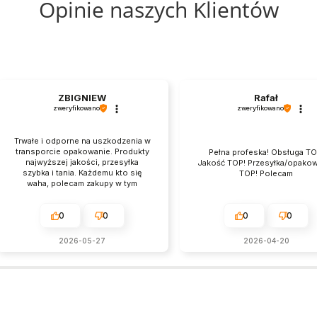
Opinie naszych Klientów
-
Slim
Fit
ZBIGNIEW
Rafał
zweryfikowano
zweryfikowano
Trwałe i odporne na uszkodzenia w
transporcie opakowanie. Produkty
Pełna profeska! Obsługa TO
najwyższej jakości, przesyłka
Jakość TOP! Przesyłka/opako
szybka i tania. Każdemu kto się
TOP! Polecam
waha, polecam zakupy w tym
sklepie. Jest świetny, naprawdę.
0
0
0
0
2026-05-27
2026-04-20