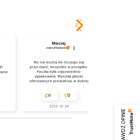
Maciej
Ra
zweryfikowano
zweryfi
No nie można do niczego się
Przesyłka jest 
przyczepić, wszystko w porządku.
P!
zabezpieczona
Paczka była odpowiednio
wanie
kontakt i bardzo
zapakowana. Wysoka jakość
obs
oferowanych produktów, w dobrej
cenie i z ekspresową dostawą.
0
2
0
2025-12-24
2025
SPRAWDŹ OPINIE