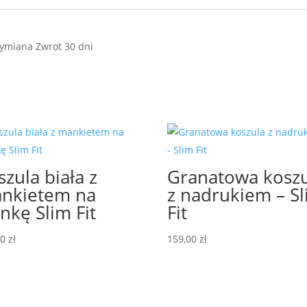
szula biała z
Granatowa kosz
nkietem na
z nadrukiem – S
inkę Slim Fit
Fit
00
zł
159,00
zł