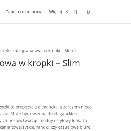
Tabela rozmiarów
Więcej
t
/ Koszula granatowa w kropki – Slim Fit
owa w kropki – Slim
szki to propozycja elegancka, a zarazem nieco
kazje. Może być noszona do eleganckich
zy chinosów, tworząc modny i stylowy look. To
ania towarzyskie, randki, czy casualowe biuro,