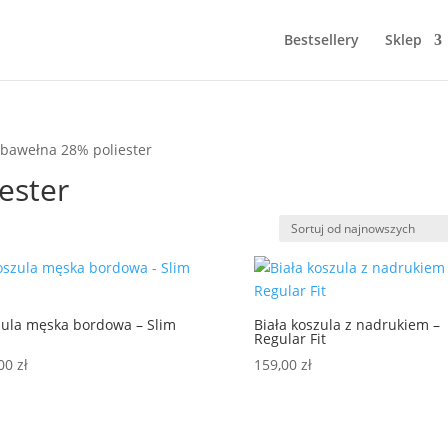
Bestsellery
Sklep
 bawełna 28% poliester
ester
ne
ch
ula męska bordowa – Slim
Biała koszula z nadrukiem –
Regular Fit
,00
zł
159,00
zł