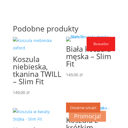
Podobne produkty
Bestseller
Biała koszula
męska – Slim
Koszula
Fit
niebieska,
tkanina TWILL
149,00
zł
– Slim Fit
149,00
zł
Ostatnie sztuki!
Promocja!
Koszula z
krótkim