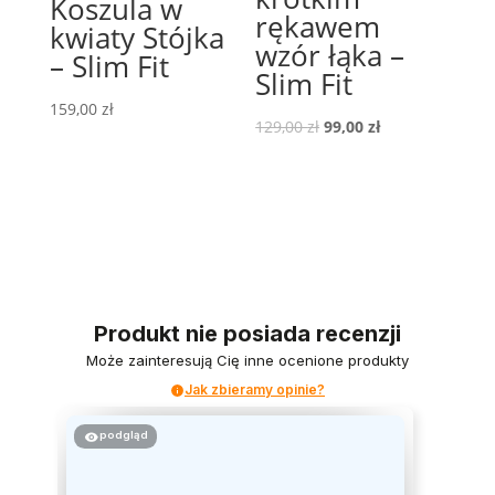
Koszula w
rękawem
kwiaty Stójka
wzór łąka –
– Slim Fit
Slim Fit
159,00
zł
Pierwotna
Aktualna
129,00
zł
99,00
zł
cena
cena
wynosiła:
wynosi:
129,00 zł.
99,00 zł.
Produkt nie posiada recenzji
Może zainteresują Cię inne ocenione produkty
Jak zbieramy opinie?
podgląd