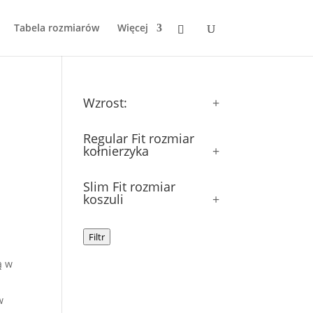
Tabela rozmiarów
Więcej
Wzrost:
+
Regular Fit rozmiar
kołnierzyka
+
Slim Fit rozmiar
koszuli
+
Filtr
ą w
w