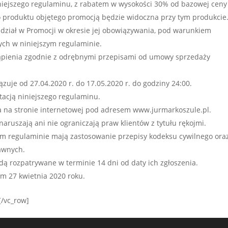
iniejszego regulaminu, z rabatem w wysokości 30% od bazowej ceny
 produktu objętego promocją będzie widoczna przy tym produkcie
udział w Promocji w okresie jej obowiązywania, pod warunkiem
ch w niniejszym regulaminie.
tąpienia zgodnie z odrębnymi przepisami od umowy sprzedaży
zuje od 27.04.2020 r. do 17.05.2020 r. do godziny 24:00.
tacją niniejszego regulaminu.
a na stronie internetowej pod adresem www.jurmarkoszule.pl.
aruszają ani nie ograniczają praw klientów z tytułu rękojmi.
m regulaminie mają zastosowanie przepisy kodeksu cywilnego ora
awnych.
dą rozpatrywane w terminie 14 dni od daty ich zgłoszenia.
em 27 kwietnia 2020 roku.
[/vc_row]