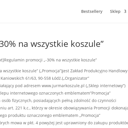
Bestsellery
Sklep
30% na wszystkie koszule”
xt]Regulamin promocji „-30% na wszystkie koszule”
 wszystkie koszule” („Promocja”)jest Zakład Produkcyjno Handlowy
 Kaniowskich 61/63, 90-558 Łódź.(„Organizator”
ziałający pod adresem www.jurmarkoszule.pl („Sklep internetowy”)
Sklepu internetowego oznaczonych emblematem”Promocja”
 osób fizycznych, posiadających pełną zdolność do czynności
 art. 221 k.c., którzy w okresie obowiązywania Promocji dokonaj
dnego produktu oznaczonego emblematem „Promocja”
których mowa w pkt. 4 powyżej jest uprawniony do zakupu produktó