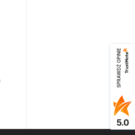
.
SPRAWDŹ OPINIE
z
5.0