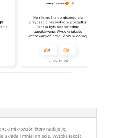
zweryfikowano
zweryfi
No nie można do niczego się
Przesyłka jest 
przyczepić, wszystko w porządku.
P!
zabezpieczona
Paczka była odpowiednio
wanie
kontakt i bardzo
zapakowana. Wysoka jakość
obs
oferowanych produktów, w dobrej
cenie i z ekspresową dostawą.
0
2
0
2025-12-24
2025
gancki mikrowzór, który nadaje jej
ię układa i mniej gniecie. Wysoka jakość