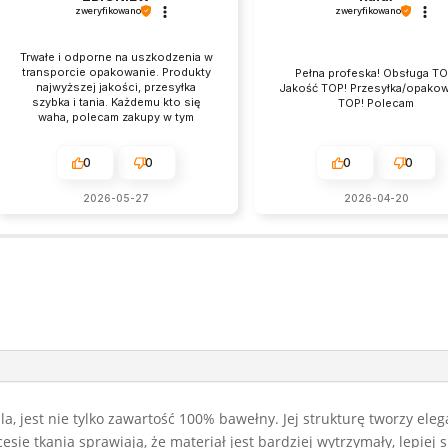
zweryfikowano
zweryfikowano
Trwałe i odporne na uszkodzenia w
transporcie opakowanie. Produkty
Pełna profeska! Obsługa TO
najwyższej jakości, przesyłka
Jakość TOP! Przesyłka/opako
szybka i tania. Każdemu kto się
TOP! Polecam
waha, polecam zakupy w tym
sklepie. Jest świetny, naprawdę.
0
0
0
0
2026-05-27
2026-04-20
zula, jest nie tylko zawartość 100% bawełny. Jej strukturę tworzy ele
ie tkania sprawiają, że materiał jest bardziej wytrzymały, lepiej s