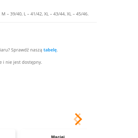
 – 39/40, L – 41/42, XL – 43/44, XL – 45/46.
miaru? Sprawdź naszą
tabelę
.
 i nie jest dostępny.
Maciej
Ra