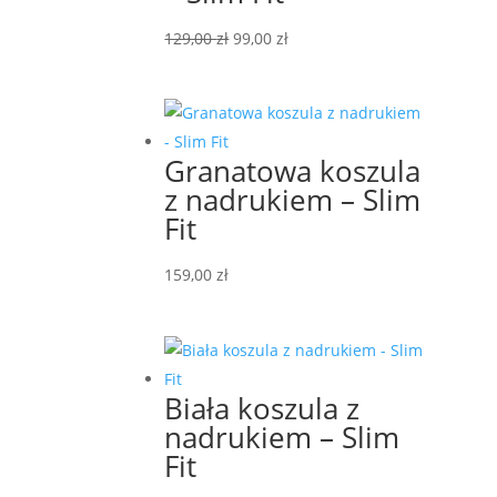
Pierwotna
Aktualna
129,00
zł
99,00
zł
cena
cena
wynosiła:
wynosi:
129,00 zł.
99,00 zł.
Granatowa koszula
z nadrukiem – Slim
Fit
159,00
zł
Biała koszula z
nadrukiem – Slim
Fit