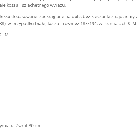
aje koszuli szlachetnego wyrazu.
e, lekko dopasowane, zaokrąglone na dole, bez kieszonki znajdziem
), w przypadku białej koszuli również 188/194, w rozmiarach S, M, 
SLIM