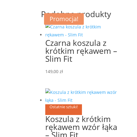
Podobne produkty
Promocja!
Czarna koszula z
krótkim rękawem –
Slim Fit
149,00
zł
Ostatnie sztuki!
Koszula z krótkim
rękawem wzór łąka
– Slim Fit