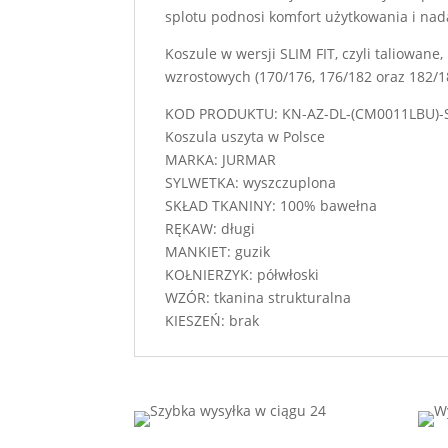
splotu podnosi komfort użytkowania i nad
Koszule w wersji SLIM FIT, czyli taliowan
wzrostowych (170/176, 176/182 oraz 182/188
KOD PRODUKTU: KN-AZ-DL-(CM0011LBU)-
Koszula uszyta w Polsce
MARKA: JURMAR
SYLWETKA: wyszczuplona
SKŁAD TKANINY: 100% bawełna
RĘKAW: długi
MANKIET: guzik
KOŁNIERZYK: półwłoski
WZÓR: tkanina strukturalna
KIESZEŃ: brak