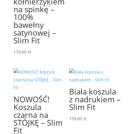
kołnierzykiem
159,00 zł.
129,00 zł.
na spinkę –
100%
bawełny
satynowej –
Slim Fit
179,00
zł
Biała koszula
NOWOŚĆ!
z nadrukiem –
Koszula
Slim Fit
czarna na
159,00
zł
STÓJKĘ – Slim
Fit