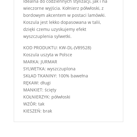
Idealna do codziennych stylizacji, jak i na
wieczorne wyjścia. Kołnierz półwłoski, z
bordowym akcentem w postaci lamówki.
Koszula jest lekko dopasowana w talii,
dzięki czemu uzyskujemy efekt
wyszczuplenia sylwetki.
KOD PRODUKTU: KW-DL-(V89528)
Koszula uszyta w Polsce
MARKA: JURMAR
SYLWETKA: wyszczuplona
SKŁAD TKANINY: 100% bawełna
RĘKAW: długi
MANKIET: ścięty
KOŁNIERZYK: półwłoski
WZÓR: tak
KIESZEŃ: brak