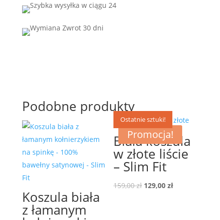
Podobne produkty
Ostatnie sztuki!
Promocja!
Biała koszula
w złote liście
– Slim Fit
Pierwotna
Aktualna
159,00
zł
129,00
zł
Koszula biała
cena
cena
z łamanym
wynosiła:
wynosi: