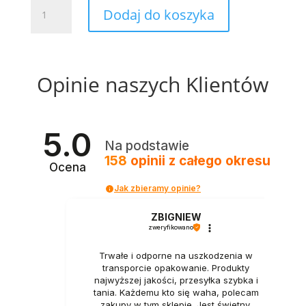
ilość
Dodaj do koszyka
Czarna
koszula
z
krótkim
Opinie naszych Klientów
rękawem
-
Slim
Fit
5.0
Na podstawie
158
opinii
z całego okresu
Ocena
Jak zbieramy opinie?
ZBIGNIEW
zweryfikowano
Trwałe i odporne na uszkodzenia w
transporcie opakowanie. Produkty
najwyższej jakości, przesyłka szybka i
tania. Każdemu kto się waha, polecam
zakupy w tym sklepie. Jest świetny,