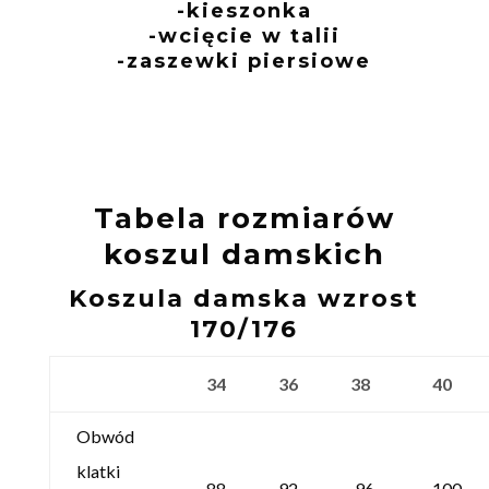
-kieszonka
-wcięcie w talii
-zaszewki piersiowe
Tabela rozmiarów
koszul damskich
Koszula damska wzrost
170/176
34
36
38
40
Obwód
klatki
88
92
96
100