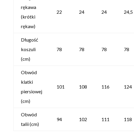
rękawa
22
24
24
24,5
(krótki
rękaw)
Długość
koszuli
78
78
78
78
(cm)
Obwód
klatki
101
108
116
124
piersiowej
(cm)
Obwód
94
102
111
118
talii (cm)