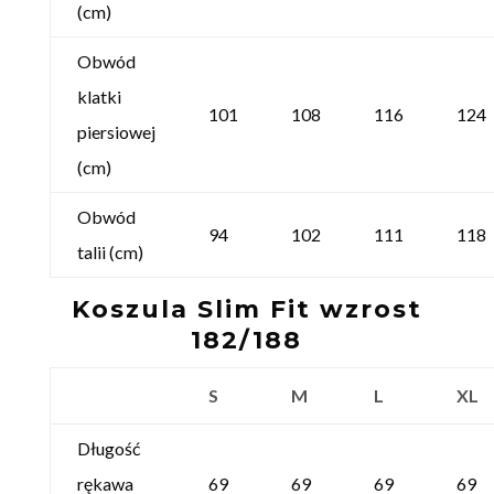
(cm)
Obwód
klatki
101
108
116
124
piersiowej
(cm)
Obwód
94
102
111
118
talii (cm)
Koszula Slim Fit wzrost
182/188
S
M
L
XL
Długość
rękawa
69
69
69
69