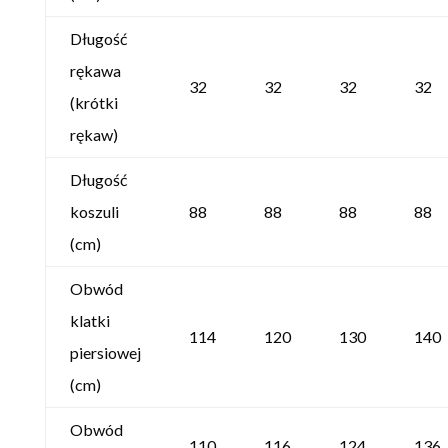
Długość
rękawa
32
32
32
32
(krótki
rękaw)
Długość
koszuli
88
88
88
88
(cm)
Obwód
klatki
114
120
130
140
piersiowej
(cm)
Obwód
110
116
124
136