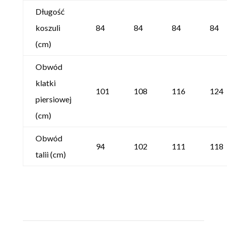
Długość
koszuli
84
84
84
84
(cm)
Obwód
klatki
101
108
116
124
piersiowej
(cm)
Obwód
94
102
111
118
talii (cm)