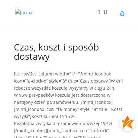
Czas, koszt i sposób
dostawy
[vc_row][vc_column width=”1/1″][minti_iconbox
icon=”fa-clock-o” style=”8″ title=”Czas dostawy”]W dni
robocze wszystkie koszule wysyłamy w ciągu 24h.
W 95% przypadków koszula jest dostarczona w
następny dzień po zamówieniu.[/minti_iconbox]
[minti_iconbox icon=”fa-money” style=”8″ title=”Koszt
wysyłki”]Koszt kuriera to 15 zł.
Bezpłatna wysyłka dla zamówień powyżej 199 zł.
[/minti_iconbox][minti_iconbox icon=”fa-truck”
style=”8″ title=”Sposób dostawy”]Wszystkie