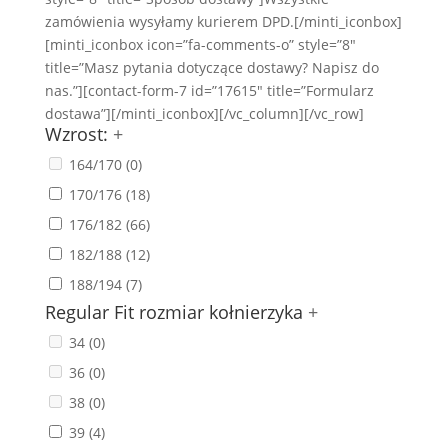
zamówienia wysyłamy kurierem DPD.[/minti_iconbox]
[minti_iconbox icon=”fa-comments-o” style=”8″
title=”Masz pytania dotyczące dostawy? Napisz do
nas.”][contact-form-7 id=”17615″ title=”Formularz
dostawa”][/minti_iconbox][/vc_column][/vc_row]
Wzrost:
+
164/170
(0)
170/176
(18)
176/182
(66)
182/188
(12)
188/194
(7)
Regular Fit rozmiar kołnierzyka
+
34
(0)
36
(0)
38
(0)
39
(4)