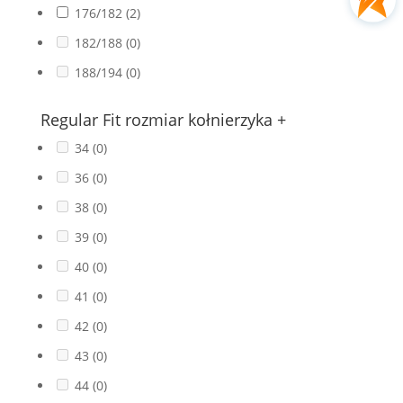
176/182
(2)
182/188
(0)
188/194
(0)
Regular Fit rozmiar kołnierzyka
+
34
(0)
36
(0)
38
(0)
39
(0)
40
(0)
41
(0)
42
(0)
43
(0)
44
(0)