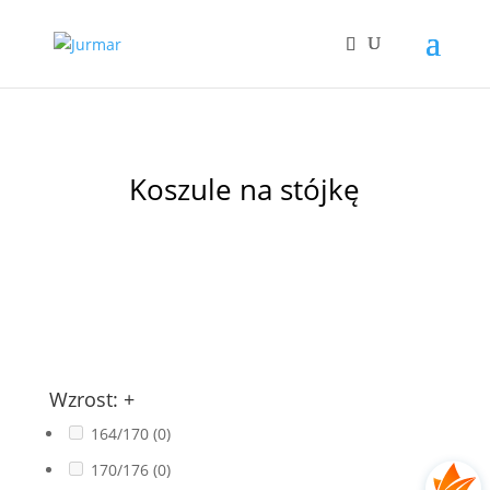
Koszule na stójkę
Wzrost:
+
164/170
(0)
170/176
(0)